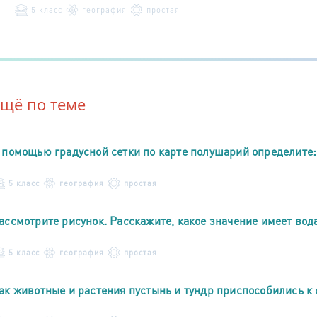
5 класс
география
простая
Ещё по теме
 помощью градусной сетки по карте полушарий определите:
5 класс
география
простая
ассмотрите рисунок. Расскажите, какое значение имеет вод
5 класс
география
простая
ак животные и растения пустынь и тундр приспособились к