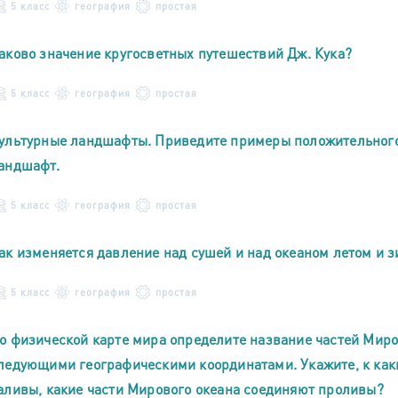
5 класс
география
простая
аково значение кругосветных путешествий Дж. Кука?
5 класс
география
простая
ультурные ландшафты. Приведите примеры положительного 
андшафт.
5 класс
география
простая
ак изменяется давление над сушей и над океаном летом и 
5 класс
география
простая
о физической карте мира определите название частей Миро
ледующими географическими координатами. Укажите, к как
аливы, какие части Мирового океана соединяют проливы?