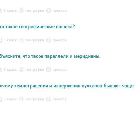
5 класс
география
простая
то такое географические полюса?
5 класс
география
простая
бъясните, что такое параллели и меридианы.
5 класс
география
простая
очему землетрясения и извержения вулканов бывают чаще 
5 класс
география
простая