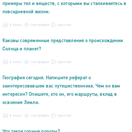
примеры тел и веществ, с которыми вы сталкиваетесь в
повседневной жизни.
5 класс
география
простая
Каковы современные представления о происхождении
Солнца и планет?
5 класс
география
простая
География сегодня. Напишите реферат о
заинтересовавшем вас путешественнике. Чем он вам
интересен? Опишите, кто он, его маршруты, вклад в
освоение Земли.
5 класс
география
простая
Что такое горные породы?