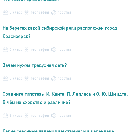
5 класс
география
простая
На берегах какой сибирской реки расположен город
Красноярск?
5 класс
география
простая
Зачем нужна градусная сеть?
5 класс
география
простая
Сравните гипотезы И. Канта, П. Лапласа и О. Ю. Шмидта.
В чём их сходство и различие?
5 класс
география
простая
Какие сезонные явления вы отмечали в календаре