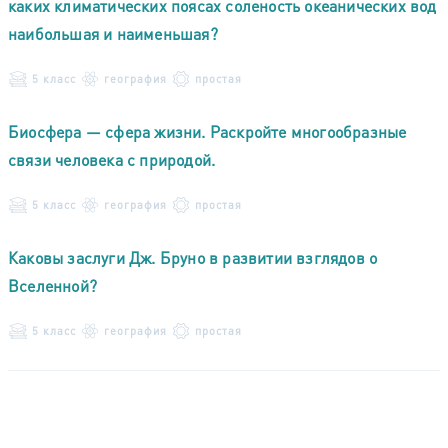
каких климатических поясах соленость океанических вод
наибольшая и наименьшая?
5 класс
география
простая
Биосфера — сфера жизни. Раскройте многообразные
связи человека с природой.
5 класс
география
простая
Каковы заслуги Дж. Бруно в развитии взглядов о
Вселенной?
5 класс
география
простая