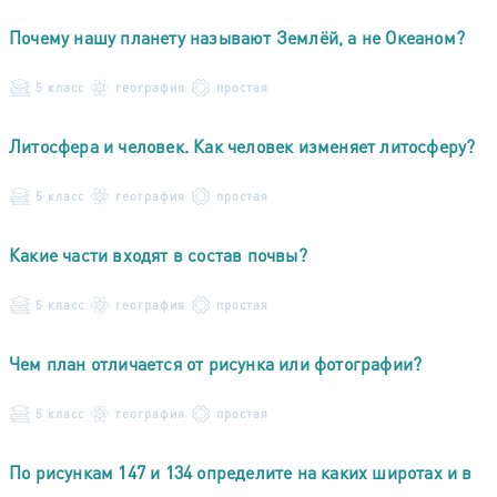
Почему нашу планету называют Землёй, а не Океаном?
5 класс
география
простая
Литосфера и человек. Как человек изменяет литосферу?
5 класс
география
простая
Какие части входят в состав почвы?
5 класс
география
простая
Чем план отличается от рисунка или фотографии?
5 класс
география
простая
По рисункам 147 и 134 определите на каких широтах и в