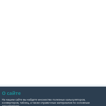
О сайте
На нашем сайте вы найдете множество полезных калькуляторов,
конвертеров, таблиц, а также справочных материалов по основным
дисциплинам.