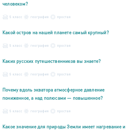
человеком?
5 класс
география
простая
Какой остров на нашей планете самый крупный?
5 класс
география
простая
Каких русских путешественников вы знаете?
5 класс
география
простая
Почему вдоль экватора атмосферное давление
пониженное, а над полюсами — повышенное?
5 класс
география
простая
Какое значение для природы Земли имеет нагревание и