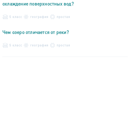
охлаждение поверхностных вод?
5 класс
география
простая
Чем озеро отличается от реки?
5 класс
география
простая