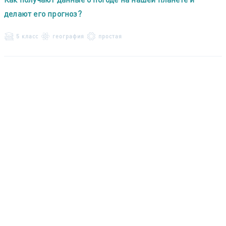
делают его прогноз?
5 класс
география
простая