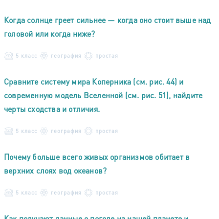
Когда солнце греет сильнее — когда оно стоит выше над
головой или когда ниже?
5 класс
география
простая
Сравните систему мира Коперника (см. рис. 44) и
современную модель Вселенной (см. рис. 51), найдите
черты сходства и отличия.
5 класс
география
простая
Почему больше всего живых организмов обитает в
верхних слоях вод океанов?
5 класс
география
простая
Как получают данные о погоде на нашей планете и