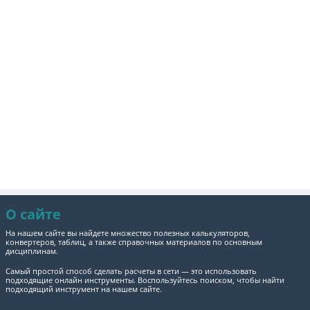
О сайте
На нашем сайте вы найдете множество полезных калькуляторов,
конвертеров, таблиц, а также справочных материалов по основным
дисциплинам.
Самый простой способ сделать расчеты в сети — это использовать
подходящие онлайн инструменты. Воспользуйтесь поиском, чтобы найти
подходящий инструмент на нашем сайте.