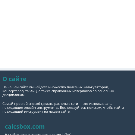
О сайте
На нашем сайте вы найдете множество полезных калькуляторов,
конвертеров, таблиц, а также справочных материалов по основным
дисциплинам.
Самый простой способ сделать расчеты в сети — это использовать
подходящие онлайн инструменты. Воспользуйтесь поиском, чтобы найти
подходящий инструмент на нашем сайте.
calcsbox.com
На сайте используется технология LaTeX.