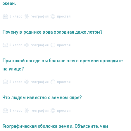
океан.
5 класс
география
простая
Почему в роднике вода холодная даже летом?
5 класс
география
простая
При какой погоде вы больше всего времени проводите
на улице?
5 класс
география
простая
Что людям известно о земном ядре?
5 класс
география
простая
Географическая оболочка земли. Объясните, чем