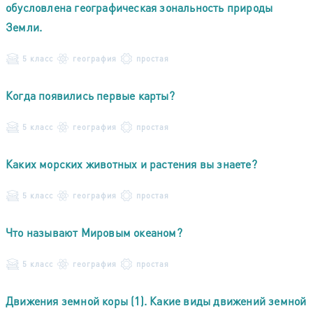
обусловлена географическая зональность природы
Земли.
5 класс
география
простая
Когда появились первые карты?
5 класс
география
простая
Каких морских животных и растения вы знаете?
5 класс
география
простая
Что называют Мировым океаном?
5 класс
география
простая
Движения земной коры (1). Какие виды движений земной