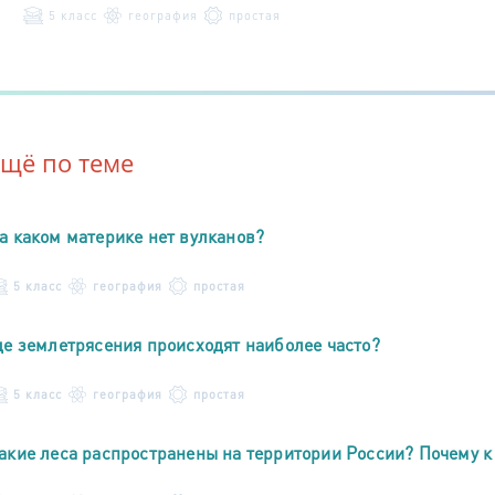
5 класс
география
простая
Ещё по теме
а каком материке нет вулканов?
5 класс
география
простая
де землетрясения происходят наиболее часто?
5 класс
география
простая
акие леса распространены на территории России? Почему к