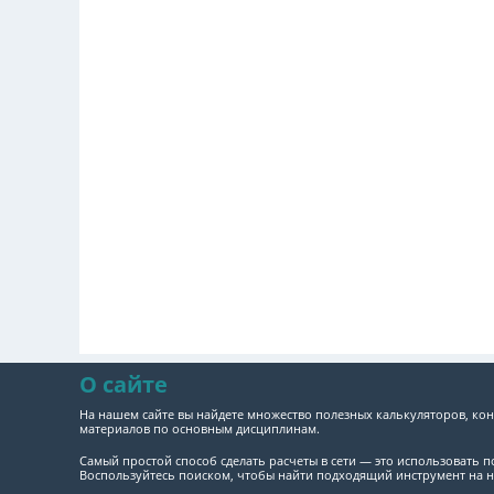
О сайте
На нашем сайте вы найдете множество полезных калькуляторов, кон
материалов по основным дисциплинам.
Самый простой способ сделать расчеты в сети — это использовать 
Воспользуйтесь поиском, чтобы найти подходящий инструмент на н