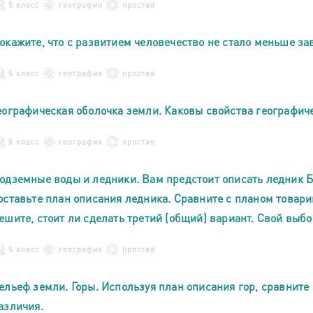
5 класс
география
простая
окажите, что с развитием человечество не стало меньше за
5 класс
география
простая
еографическая оболочка земли. Каковы свойства географич
5 класс
география
простая
одземные воды и ледники. Вам предстоит описать ледник Б
оставьте план описания ледника. Сравните с планом товари
ешите, стоит ли сделать третий (общий) вариант. Свой выбо
5 класс
география
простая
ельеф земли. Горы. Используя план описания гор, сравните
азличия.