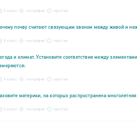
5 класс
география
простая
очему почву считают связующим звеном между живой и не
5 класс
география
простая
огода и климат. Установите соответствие между элементам
змеряются:
5 класс
география
простая
азовите материки, на которых распространена многолетняя
5 класс
география
простая