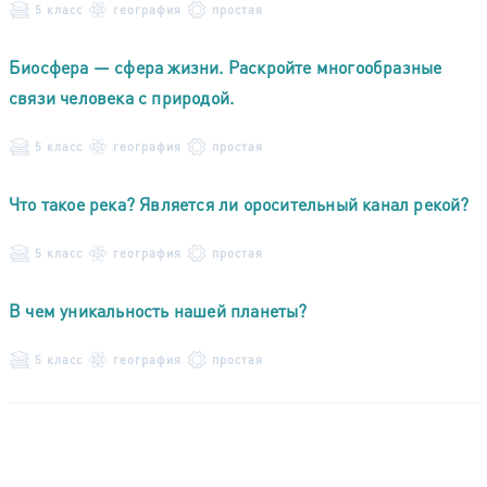
5 класс
география
простая
Биосфера — сфера жизни. Раскройте многообразные
связи человека с природой.
5 класс
география
простая
Что такое река? Является ли оросительный канал рекой?
5 класс
география
простая
В чем уникальность нашей планеты?
5 класс
география
простая