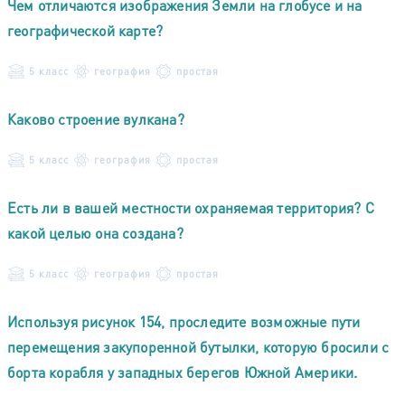
Чем отличаются изображения Земли на глобусе и на
географической карте?
5 класс
география
простая
Каково строение вулкана?
5 класс
география
простая
Есть ли в вашей местности охраняемая территория? С
какой целью она создана?
5 класс
география
простая
Используя рисунок 154, проследите возможные пути
перемещения закупоренной бутылки, которую бросили с
борта корабля у западных берегов Южной Америки.