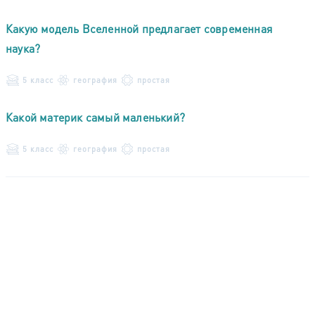
Какую модель Вселенной предлагает современная
наука?
5 класс
география
простая
Какой материк самый маленький?
5 класс
география
простая