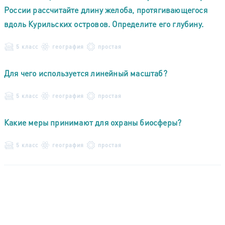
России рассчитайте длину желоба, протягивающегося
вдоль Курильских островов. Определите его глубину.
5 класс
география
простая
Для чего используется линейный масштаб?
5 класс
география
простая
Какие меры принимают для охраны биосферы?
5 класс
география
простая