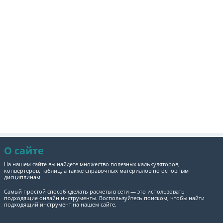
О сайте
На нашем сайте вы найдете множество полезных калькуляторов,
конвертеров, таблиц, а также справочных материалов по основным
дисциплинам.
Самый простой способ сделать расчеты в сети — это использовать
подходящие онлайн инструменты. Воспользуйтесь поиском, чтобы найти
подходящий инструмент на нашем сайте.