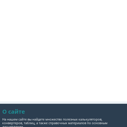
О сайте
На нашем сайте вы найдете множество полезных калькуляторов,
конвертеров, таблиц, а также справочных материалов по основным
дисциплинам.