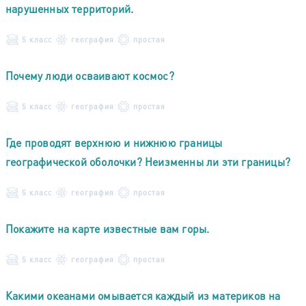
нарушенных территорий.
5 класс
география
простая
Почему люди осваивают космос?
5 класс
география
простая
Где проводят верхнюю и нижнюю границы
географической оболочки? Неизменны ли эти границы?
5 класс
география
простая
Покажите на карте известные вам горы.
5 класс
география
простая
Какими океанами омывается каждый из материков на