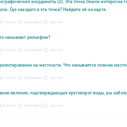
еографические координаты (2). Эта точка Земли интересна 
улю. Где находится эта точка? Найдите её на карте.
5 класс
география
простая
то называют рельефом?
5 класс
география
простая
риентирование на местности. Что называется планом местн
5 класс
география
простая
акие явления, подтверждающие круговорот воды, вы наблю
5 класс
география
простая