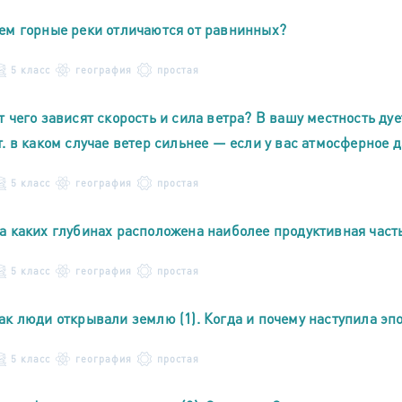
ем горные реки отличаются от равнинных?
5 класс
география
простая
т чего зависят скорость и сила ветра? В вашу местность дуе
т. в каком случае ветер сильнее — если у вас атмосферное дав
5 класс
география
простая
а каких глубинах расположена наиболее продуктивная част
5 класс
география
простая
ак люди открывали землю (1). Когда и почему наступила э
5 класс
география
простая