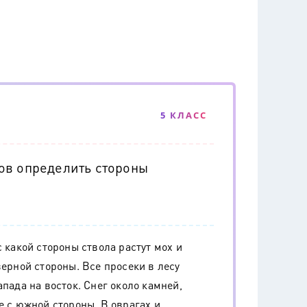
5 КЛАСС
ов определить стороны
с какой стороны ствола растут мох и
верной стороны. Все просеки в лесу
апада на восток. Снег около камней,
е с южной стороны. В оврагах и