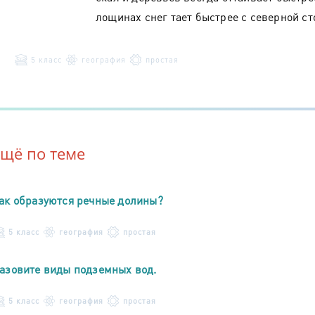
лощинах снег тает быстрее с северной ст
5 класс
география
простая
Ещё по теме
ак образуются речные долины?
5 класс
география
простая
азовите виды подземных вод.
5 класс
география
простая