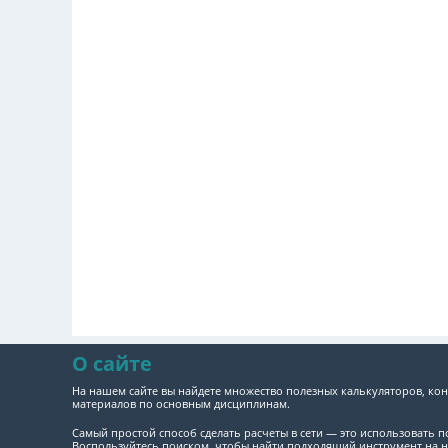
О сайте
На нашем сайте вы найдете множество полезных калькуляторов, кон
материалов по основным дисциплинам.
Самый простой способ сделать расчеты в сети — это использовать 
Воспользуйтесь поиском, чтобы найти подходящий инструмент на н