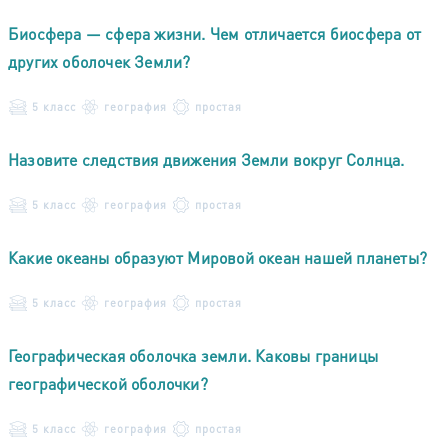
Биосфера — сфера жизни. Чем отличается биосфера от
других оболочек Земли?
5 класс
география
простая
Назовите следствия движения Земли вокруг Солнца.
5 класс
география
простая
Какие океаны образуют Мировой океан нашей планеты?
5 класс
география
простая
Географическая оболочка земли. Каковы границы
географической оболочки?
5 класс
география
простая