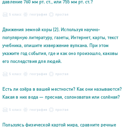
давление 760 мм рт. ст., или 755 мм рт. ст.?
5 класс
география
простая
Движения земной коры (2). Используя научно-
популярную литературу, газеты, Интернет, карты, текст
учебника, опишите извержение вулкана. При этом
укажите год события, где и как оно произошло, каковы
его последствия для людей.
5 класс
география
простая
Есть ли озёра в вашей местности? Как они называются?
Какая в них вода — пресная, солоноватая или солёная?
5 класс
география
простая
Пользуясь физической картой мира, сравните речные