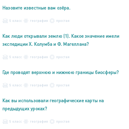
Назовите известные вам озёра.
5 класс
география
простая
Как люди открывали землю (1). Какое значение имели
экспедиции X. Колумба и Ф. Магеллана?
5 класс
география
простая
Где проводят верхнюю и нижнюю границы биосферы?
5 класс
география
простая
Как вы использовали географические карты на
предыдущих уроках?
5 класс
география
простая