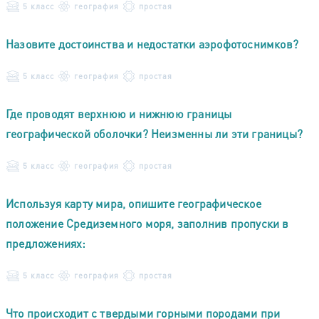
5 класс
география
простая
Назовите достоинства и недостатки аэрофотоснимков?
5 класс
география
простая
Где проводят верхнюю и нижнюю границы
географической оболочки? Неизменны ли эти границы?
5 класс
география
простая
Используя карту мира, опишите географическое
положение Средиземного моря, заполнив пропуски в
предложениях:
5 класс
география
простая
Что происходит с твердыми горными породами при