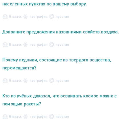
населенных пунктах по вашему выбору.
5 класс
география
простая
Дополните предложения названиями свойств воздуха.
5 класс
география
простая
Почему ледники, состоящие из твердого вещества,
перемещаются?
5 класс
география
простая
Кто из учёных доказал, что осваивать космос можно с
помощью ракеты?
5 класс
география
простая