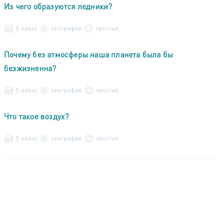
Из чего образуются ледники?
5 класс
география
простая
Почему без атмосферы наша планета была бы
безжизненна?
5 класс
география
простая
Что такое воздух?
5 класс
география
простая