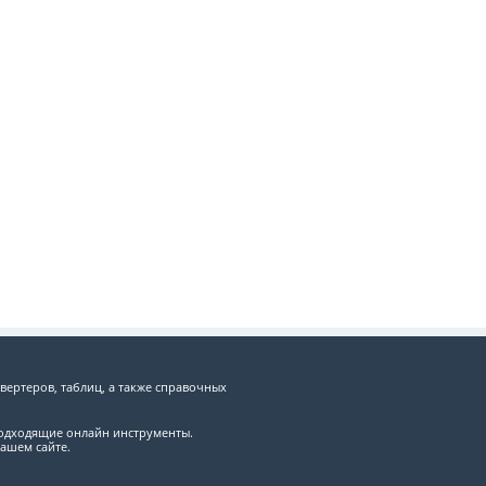
вертеров, таблиц, а также справочных
подходящие онлайн инструменты.
ашем сайте.