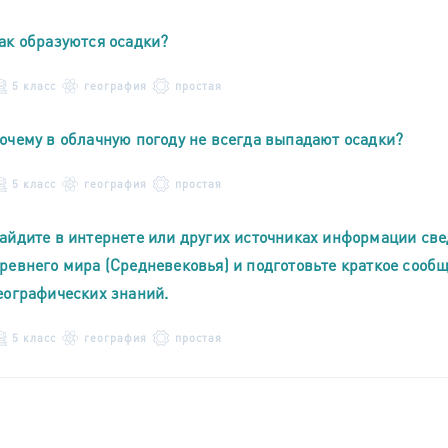
ак образуются осадки?
5 класс
география
простая
очему в облачную погоду не всегда выпадают осадки?
5 класс
география
простая
айдите в интернете или других источниках информации све
ревнего мира (Средневековья) и подготовьте краткое сообщ
еографических знаний.
5 класс
география
простая