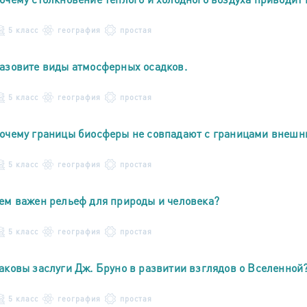
5 класс
география
простая
азовите виды атмосферных осадков.
5 класс
география
простая
очему границы биосферы не совпадают с границами внешн
5 класс
география
простая
ем важен рельеф для природы и человека?
5 класс
география
простая
аковы заслуги Дж. Бруно в развитии взглядов о Вселенной
5 класс
география
простая