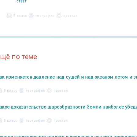
ОТВЕТ
5 класс
география
простая
Ещё по теме
ак изменяется давление над сушей и над океаном летом и 
5 класс
география
простая
акое доказательство шарообразности Земли наиболее убед
5 класс
география
простая
очему столкновение теплого и холодного воздуха приводит