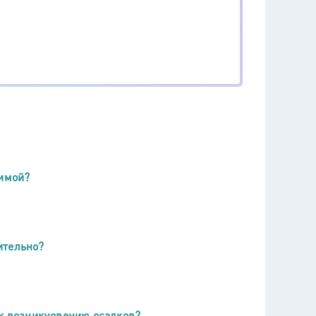
зимой?
ительно?
 к возникновению осадков?