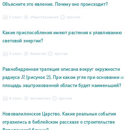
Объясните это явление. Почему оно происходит?
5 класс
обществознание
простая
Какие приспособления имеют растения к улавливанию
световой энергии?
5 класс
биология
простая
Равнобедренная трапеция описана вокруг окружности
радиуса
(рисунок
). При каком угле при
основании
R
2
α
площадь заштрихованной области будет наименьшей?
8 класс
математика
простая
Нововалилонское Царство. Какие реальные события
отразились в библейском рассказе о строительстве
Вавилонской башни?