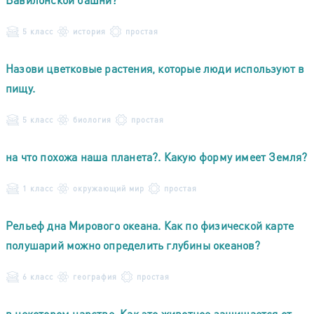
5 класс
история
простая
Назови цветковые растения, которые люди используют в
пищу.
5 класс
биология
простая
на что похожа наша планета?. Какую форму имеет Земля?
1 класс
окружающий мир
простая
Рельеф дна Мирового океана. Как по физической карте
полушарий можно определить глубины океанов?
6 класс
география
простая
в некотором царстве. Как это животное защищается от