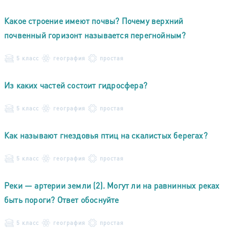
Какое строение имеют почвы? Почему верхний
почвенный горизонт называется перегнойным?
5 класс
география
простая
Из каких частей состоит гидросфера?
5 класс
география
простая
Как называют гнездовья птиц на скалистых берегах?
5 класс
география
простая
Реки — артерии земли (2). Могут ли на равнинных реках
быть пороги? Ответ обоснуйте
5 класс
география
простая