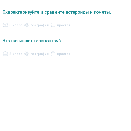
Охарактеризуйте и сравните астероиды и кометы.
5 класс
география
простая
Что называют горизонтом?
5 класс
география
простая