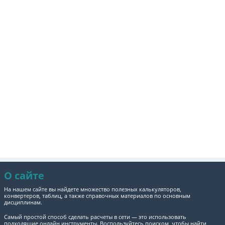
О сайте
На нашем сайте вы найдете множество полезных калькуляторов,
конвертеров, таблиц, а также справочных материалов по основным
дисциплинам.
Самый простой способ сделать расчеты в сети — это использовать
подходящие онлайн инструменты. Воспользуйтесь поиском, чтобы найти