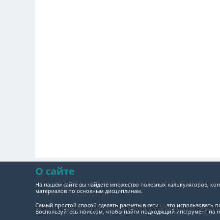
О сайте
На нашем сайте вы найдете множество полезных калькуляторов, кон
материалов по основным дисциплинам.
Самый простой способ сделать расчеты в сети — это использовать 
Воспользуйтесь поиском, чтобы найти подходящий инструмент на н