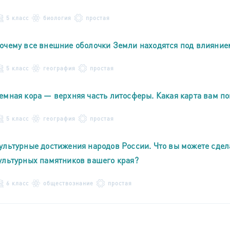
5 класс
биология
простая
очему все внешние оболочки Земли находятся под влияни
5 класс
география
простая
емная кора — верхняя часть литосферы. Какая карта вам п
5 класс
география
простая
ультурные достижения народов России. Что вы можете сдел
ультурных памятников вашего края?
6 класс
обществознание
простая