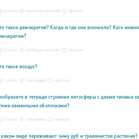
5 класс
всеобщая история
простая
то такое демократия? Когда и где она возникла? Кого можн
емократии?
5 класс
всеобщая история
простая
то такое воздух?
5 класс
география
простая
зобразите в тетради строение литосферы с двумя типами 
тими каменными оболочками?
5 класс
география
простая
 каком виде переживают зиму дуб и травянистое растение?