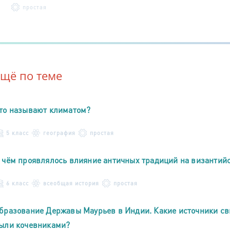
простая
Ещё по теме
то называют климатом?
5 класс
география
простая
 чём проявлялось влияние античных традиций на византийс
6 класс
всеобщая история
простая
бразование Державы Маурьев в Индии. Какие источники св
ыли кочевниками?