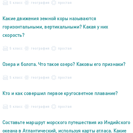
5 класс
география
простая
Какие движения земной коры называются
горизонтальными, вертикальными? Какая у них
скорость?
5 класс
география
простая
Озера и болота. Что такое озеро? Каковы его признаки?
5 класс
география
простая
Кто и как совершил первое кругосветное плавание?
5 класс
география
простая
Составьте маршрут морского путешествия из Индийского
океана в Атлантический, используя карты атласа. Какие