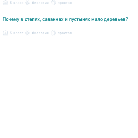
5 класс
биология
простая
Почему в степях, саваннах и пустынях мало деревьев?
5 класс
биология
простая