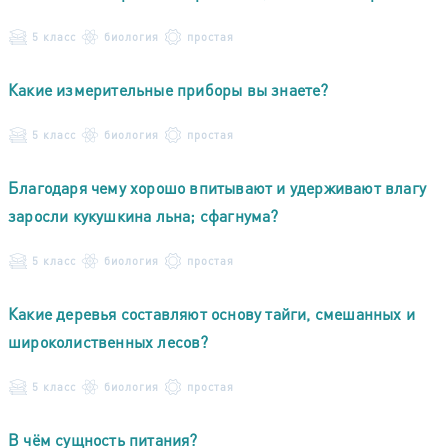
5 класс
биология
простая
Какие измерительные приборы вы знаете?
5 класс
биология
простая
Благодаря чему хорошо впитывают и удерживают влагу
заросли кукушкина льна; сфагнума?
5 класс
биология
простая
Какие деревья составляют основу тайги, смешанных и
широколиственных лесов?
5 класс
биология
простая
В чём сущность питания?