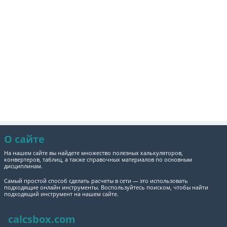
О сайте
На нашем сайте вы найдете множество полезных калькуляторов,
конвертеров, таблиц, а также справочных материалов по основным
дисциплинам.
Самый простой способ сделать расчеты в сети — это использовать
подходящие онлайн инструменты. Воспользуйтесь поиском, чтобы найти
подходящий инструмент на нашем сайте.
calcsbox.com