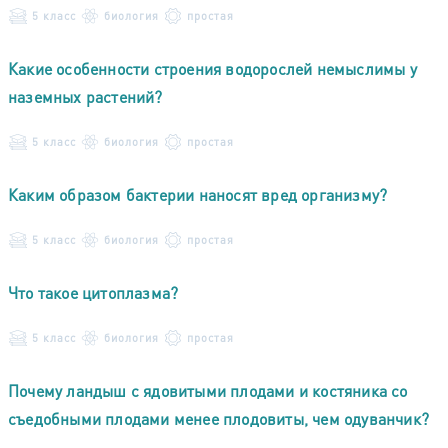
5 класс
биология
простая
Какие особенности строения водорослей немыслимы у
наземных растений?
5 класс
биология
простая
Каким образом бактерии наносят вред организму?
5 класс
биология
простая
Что такое цитоплазма?
5 класс
биология
простая
Почему ландыш с ядовитыми плодами и костяника со
съедобными плодами менее плодовиты, чем одуванчик?