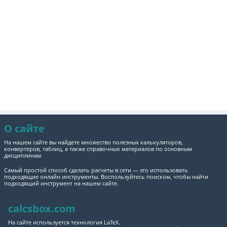
О сайте
На нашем сайте вы найдете множество полезных калькуляторов,
конвертеров, таблиц, а также справочных материалов по основным
дисциплинам.
Самый простой способ сделать расчеты в сети — это использовать
подходящие онлайн инструменты. Воспользуйтесь поиском, чтобы найти
подходящий инструмент на нашем сайте.
calcsbox.com
На сайте используется технология LaTeX.