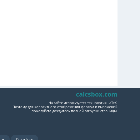
calcsbox.com
На сайте используется технология LaTeX.
Поэтому для корректного отображения формул и выражений
пожалуйста дождитесь полной загрузки страницы.
ie
О сайте