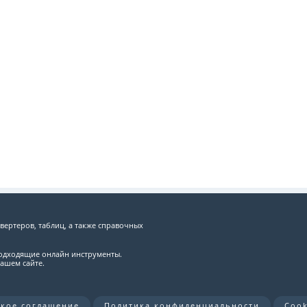
вертеров, таблиц, а также справочных
подходящие онлайн инструменты.
ашем сайте.
ское соглашение
Политика конфиденциальности
Cook