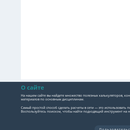
О сайте
На нашем сайте вы найдете множество полезных калькуляторов, кон
материалов по основным дисциплинам.
Самый простой способ сделать расчеты в сети — это использовать 
Воспользуйтесь поиском, чтобы найти подходящий инструмент на н
Пользователь