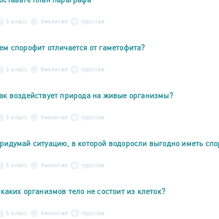
5 класс
биология
простая
ем спорофит отличается от гаметофита?
5 класс
биология
простая
ак воздействует природа на живые организмы?
5 класс
биология
простая
ридумай ситуацию, в которой водоросли выгодно иметь спо
5 класс
биология
простая
 каких организмов тело не состоит из клеток?
5 класс
биология
простая