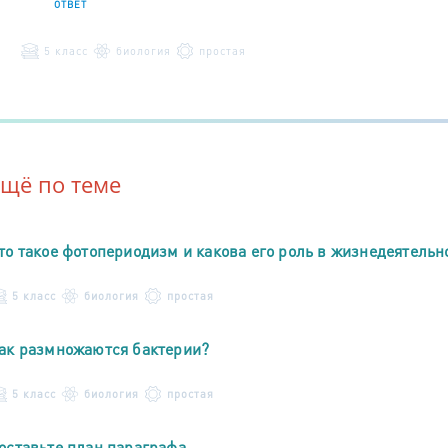
ОТВЕТ
5 класс
биология
простая
Ещё по теме
то такое фотопериодизм и какова его роль в жизнедеятельн
5 класс
биология
простая
ак размножаются бактерии?
5 класс
биология
простая
оставьте план параграфа