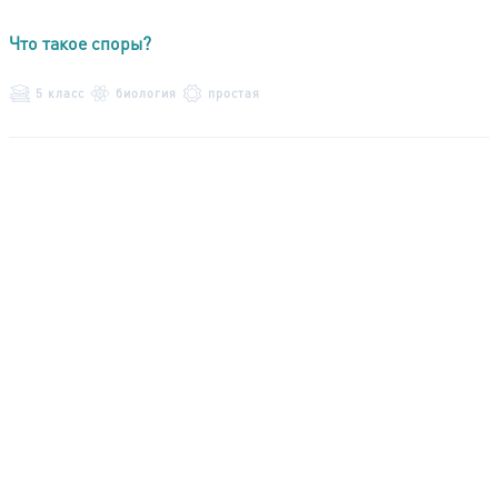
Что такое споры?
5 класс
биология
простая