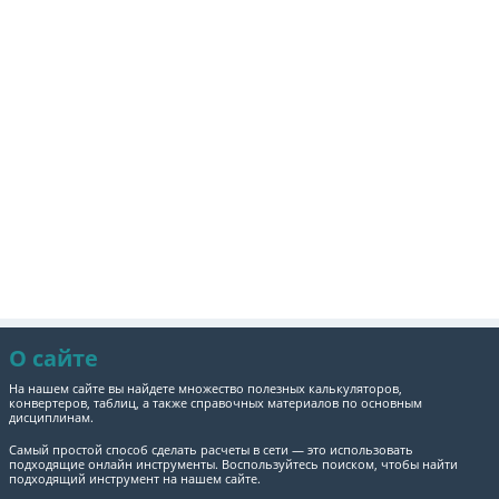
О сайте
На нашем сайте вы найдете множество полезных калькуляторов,
конвертеров, таблиц, а также справочных материалов по основным
дисциплинам.
Самый простой способ сделать расчеты в сети — это использовать
подходящие онлайн инструменты. Воспользуйтесь поиском, чтобы найти
подходящий инструмент на нашем сайте.