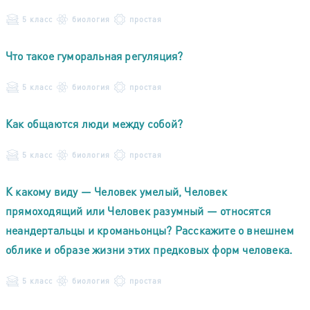
5 класс
биология
простая
Что такое гуморальная регуляция?
5 класс
биология
простая
Как общаются люди между собой?
5 класс
биология
простая
К какому виду — Человек умелый, Человек
прямоходящий или Человек разумный — относятся
неандертальцы и кроманьонцы? Расскажите о внешнем
облике и образе жизни этих предковых форм человека.
5 класс
биология
простая