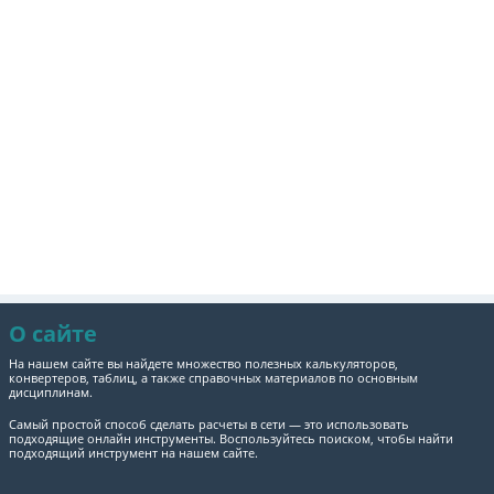
О сайте
На нашем сайте вы найдете множество полезных калькуляторов,
конвертеров, таблиц, а также справочных материалов по основным
дисциплинам.
Самый простой способ сделать расчеты в сети — это использовать
подходящие онлайн инструменты. Воспользуйтесь поиском, чтобы найти
подходящий инструмент на нашем сайте.