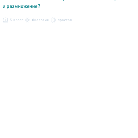
и размножение?
5 класс
биология
простая