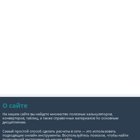
О сайте
На нашем сайте вы найдете множество полезных калькуляторов,
конвертеров, таблиц, а также справочных материалов по основным
дисциплинам.
Самый простой способ сделать расчеты в сети — это использовать
подходящие онлайн инструменты. Воспользуйтесь поиском, чтобы найти
подходящий инструмент на нашем сайте.