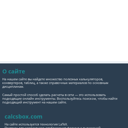
О сайте
На нашем сайте вы найдете множество полезных калькуляторов,
конвертеров, таблиц, а также справочных материалов по основным
дисциплинам.
Самый простой способ сделать расчеты в сети — это использовать
подходящие онлайн инструменты. Воспользуйтесь поиском, чтобы найти
подходящий инструмент на нашем сайте.
calcsbox.com
На сайте используется технология LaTeX.
Поэтому для корректного отображения формул и выражений