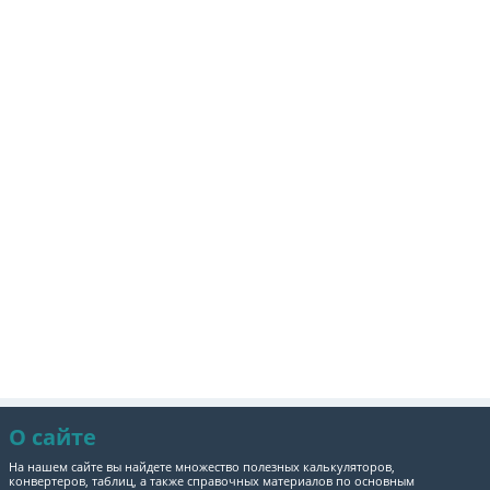
О сайте
На нашем сайте вы найдете множество полезных калькуляторов,
конвертеров, таблиц, а также справочных материалов по основным