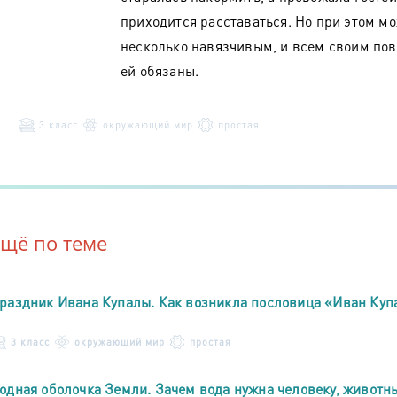
приходится расставаться. Но при этом мо
несколько навязчивым, и всем своим пов
ей обязаны.
3 класс
окружающий мир
простая
Ещё по теме
раздник Ивана Купалы. Как возникла пословица «Иван Куп
3 класс
окружающий мир
простая
одная оболочка Земли. Зачем вода нужна человеку, животн