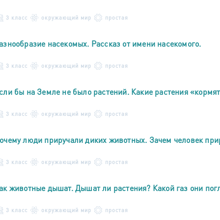
3 класс
окружающий мир
простая
азнообразие насекомых. Рассказ от имени насекомого.
3 класс
окружающий мир
простая
сли бы на Земле не было растений. Какие растения «кормят
3 класс
окружающий мир
простая
очему люди приручали диких животных. Зачем человек при
3 класс
окружающий мир
простая
ак животные дышат. Дышат ли растения? Какой газ они по
3 класс
окружающий мир
простая