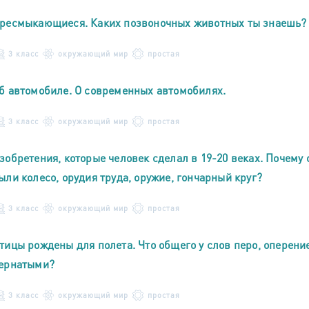
ресмыкающиеся. Каких позвоночных животных ты знаешь?
3 класс
окружающий мир
простая
б автомобиле. О современных автомобилях.
3 класс
окружающий мир
простая
зобретения, которые человек сделал в 19-20 веках. Почему
ыли колесо, орудия труда, оружие, гончарный круг?
3 класс
окружающий мир
простая
тицы рождены для полета. Что общего у слов перо, оперени
ернатыми?
3 класс
окружающий мир
простая