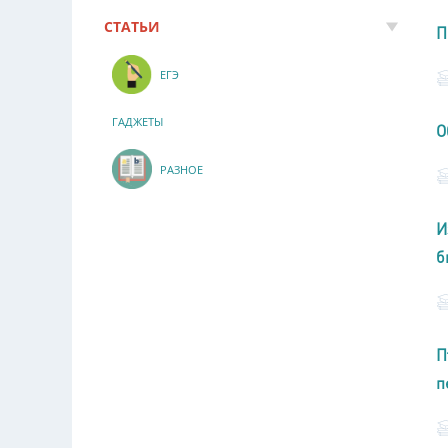
СТАТЬИ
П
ЕГЭ
ГАДЖЕТЫ
О
РАЗНОЕ
И
б
П
п