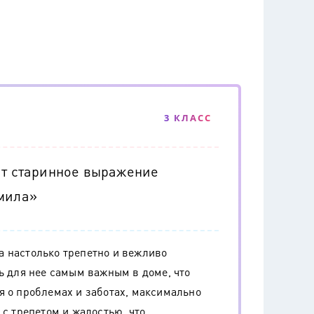
3 КЛАСС
ит старинное выражение
тмила»
а настолько трепетно и вежливо
ь для нее самым важным в доме, что
я о проблемах и заботах, максимально
 с трепетом и жалостью, что