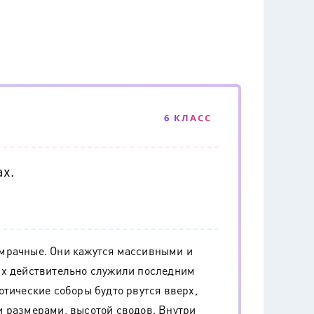
6 КЛАСС
ах.
мрачные. Они кажутся массивными и
их действительно служили последним
отические соборы будто рвутся вверх,
и размерами, высотой сводов. Внутри