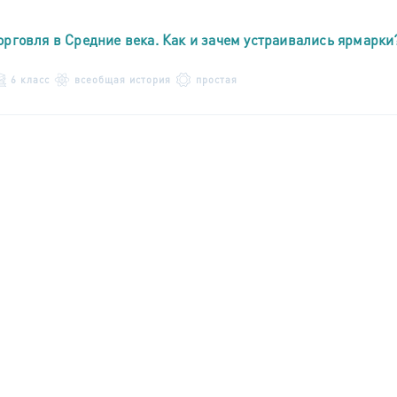
орговля в Средние века. Как и зачем устраивались ярмарки
6 класс
всеобщая история
простая