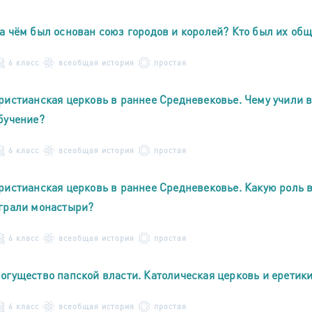
а чём был основан союз городов и королей? Кто был их об
6 класс
всеобщая история
простая
ристианская церковь в раннее Средневековье. Чему учили 
бучение?
6 класс
всеобщая история
простая
ристианская церковь в раннее Средневековье. Какую роль в
грали монастыри?
6 класс
всеобщая история
простая
огущество папской власти. Католическая церковь и еретик
6 класс
всеобщая история
простая