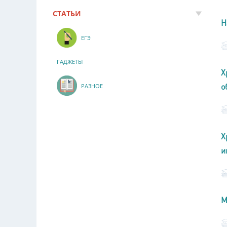
СТАТЬИ
Н
ЕГЭ
ГАДЖЕТЫ
Х
о
РАЗНОЕ
Х
и
М