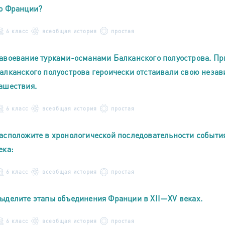
о Франции?
6 класс
всеобщая история
простая
авоевание турками-османами Балканского полуострова. Пр
алканского полуострова героически отстаивали свою незав
ашествия.
6 класс
всеобщая история
простая
асположите в хронологической последовательности события
ека:
6 класс
всеобщая история
простая
ыделите этапы объединения Франции в XII—XV веках.
6 класс
всеобщая история
простая