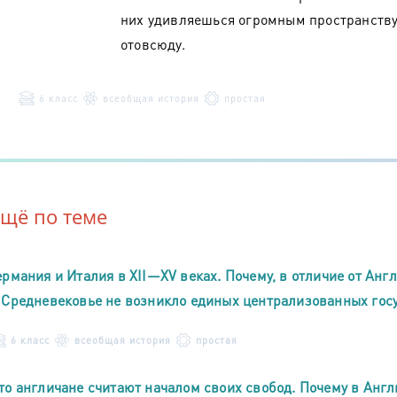
них удивляешься огромным пространству и
отовсюду.
6 класс
всеобщая история
простая
Ещё по теме
ермания и Италия в XII—XV веках. Почему, в отличие от Анг
 Средневековье не возникло единых централизованных гос
6 класс
всеобщая история
простая
то англичане считают началом своих свобод. Почему в Анг