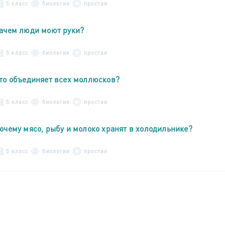
5 класс
биология
простая
ачем люди моют руки?
5 класс
биология
простая
то объединяет всех моллюсков?
5 класс
биология
простая
очему мясо, рыбу и молоко хранят в холодильнике?
5 класс
биология
простая