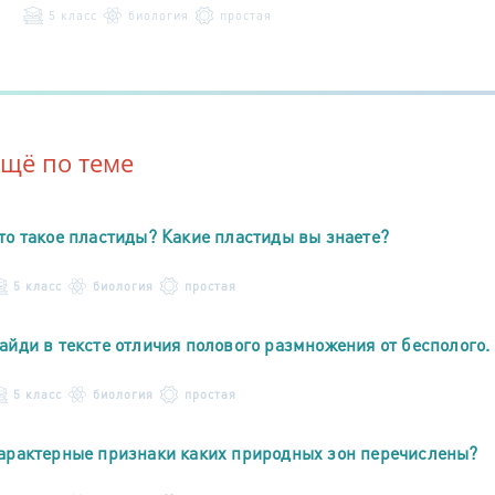
5 класс
биология
простая
Ещё по теме
то такое пластиды? Какие пластиды вы знаете?
5 класс
биология
простая
айди в тексте отличия полового размножения от бесполого.
5 класс
биология
простая
арактерные признаки каких природных зон перечислены?