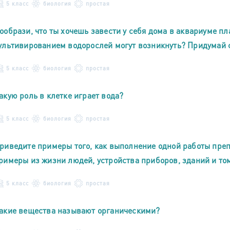
5 класс
биология
простая
ообрази, что ты хочешь завести у себя дома в аквариуме п
ультивированием водорослей могут возникнуть? Придумай 
5 класс
биология
простая
акую роль в клетке играет вода?
5 класс
биология
простая
риведите примеры того, как выполнение одной работы преп
римеры из жизни людей, устройства приборов, зданий и то
5 класс
биология
простая
акие вещества называют органическими?