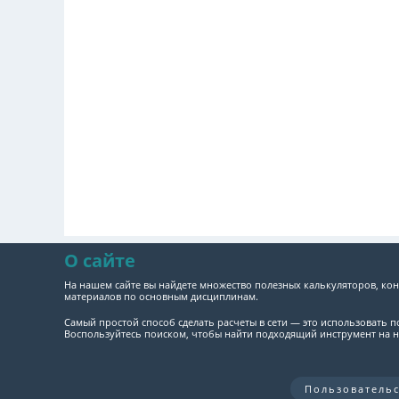
О сайте
На нашем сайте вы найдете множество полезных калькуляторов, кон
материалов по основным дисциплинам.
Самый простой способ сделать расчеты в сети — это использовать 
Воспользуйтесь поиском, чтобы найти подходящий инструмент на н
Пользователь