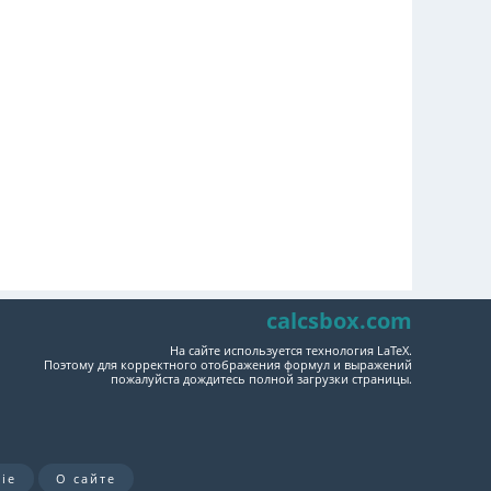
calcsbox.com
На сайте используется технология LaTeX.
Поэтому для корректного отображения формул и выражений
пожалуйста дождитесь полной загрузки страницы.
ie
О сайте