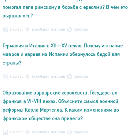
помогал папе римскому в борьбе с ересями? В чём это
выражалось?
6 класс
всеобщая история
простая
Германия и Италия в XII—XV веках. Почему изгнание
мавров и евреев из Испании обернулось бедой для
страны?
6 класс
всеобщая история
простая
Образование варварских королевств. Государство
франков в VI-VIII веках. Объясните смысл военной
реформы Карла Мартелла. К каким изменениям во
франкском обществе она привела?
6 класс
всеобщая история
простая