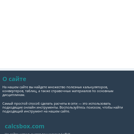
О сайте
На нашем сайте вы найдете множество полезных калькуляторов,
конвертеров, таблиц, а также справочных материалов по основным
дисциплинам.
Самый простой способ сделать расчеты в сети — это использовать
подходящие онлайн инструменты. Воспользуйтесь поиском, чтобы найти
подходящий инструмент на нашем сайте.
calcsbox.com