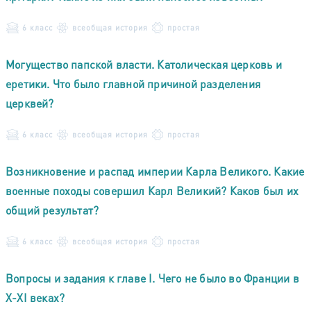
6 класс
всеобщая история
простая
Могущество папской власти. Католическая церковь и
еретики. Что было главной причиной разделения
церквей?
6 класс
всеобщая история
простая
Возникновение и распад империи Карла Великого. Какие
военные походы совершил Карл Великий? Каков был их
общий результат?
6 класс
всеобщая история
простая
Вопросы и задания к главе I. Чего не было во Франции в
X-XI веках?