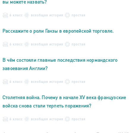
вы можете назвать?
6 класс
всеобщая история
простая
Расскажите о роли Ганзы в европейской торговле.
6 класс
всеобщая история
простая
В чём состояли главные последствия нормандского
завоевания Англии?
6 класс
всеобщая история
простая
Столетняя война. Почему в начале XV века французские
войска снова стали терпеть поражения?
6 класс
всеобщая история
простая