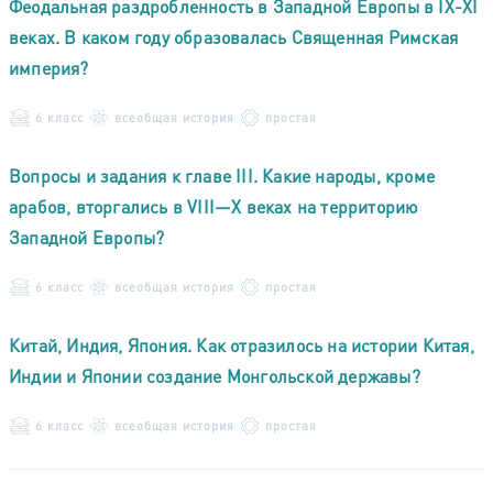
Феодальная раздробленность в Западной Европы в IX-XI
веках. В каком году образовалась Священная Римская
империя?
6 класс
всеобщая история
простая
Вопросы и задания к главе III. Какие народы, кроме
арабов, вторгались в VIII—X веках на территорию
Западной Европы?
6 класс
всеобщая история
простая
Китай, Индия, Япония. Как отразилось на истории Китая,
Индии и Японии создание Монгольской державы?
6 класс
всеобщая история
простая