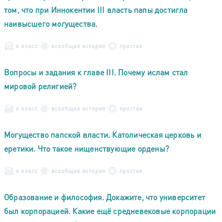
том, что при Иннокентии III власть папы достигла
наивысшего могущества.
6 класс
всеобщая история
простая
Вопросы и задания к главе III. Почему ислам стал
мировой религией?
6 класс
всеобщая история
простая
Могущество папской власти. Католическая церковь и
еретики. Что такое нищенствующие ордены?
6 класс
всеобщая история
простая
Образование и философия. Докажите, что университет
был корпорацией. Какие ещё средневековые корпорации