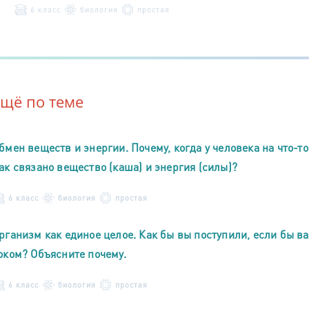
6 класс
биология
простая
Ещё по теме
бмен веществ и энергии. Почему, когда у человека на что-то
ак связано вещество (каша) и энергия (силы)?
6 класс
биология
простая
рганизм как единое целое. Как бы вы поступили, если бы 
оком? Объясните почему.
6 класс
биология
простая