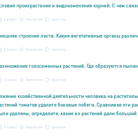
словия произрастания и видоизменения корней. С чем свя
6 класс
биология
простая
нешнее строение листа. Какие вегетативные органы различ
6 класс
биология
простая
азмножение голосеменных растений. Где образуются пылинк
6 класс
биология
простая
лияние хозяйственной деятельности человека на раститель
астений томатов удалите боковые побеги. Сравнивая эти рас
ыли удалены, определите, какие из растений дали больший
6 класс
биология
простая