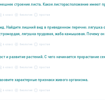
нешнее строение листа. Какое листорасположение имеют п
6 класс
биология
простая
ид. Найдите лишний вид в приведенном перечне: лягушка о
стромордая, лягушка прудовая, жаба камышовая. Почему о
6 класс
биология
простая
ост и развитие растений. С чего начинается прорастание се
6 класс
биология
простая
азовите характерные признаки живого организма.
6 класс
биология
простая