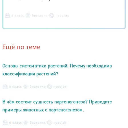
6 класс
биология
простая
Ещё по теме
Основы систематики растений. Почему необходима
классификация растений?
6 класс
биология
простая
В чём состоит сущность партеногенеза? Приведите
примеры животных с партеногенезом.
6 класс
биология
простая