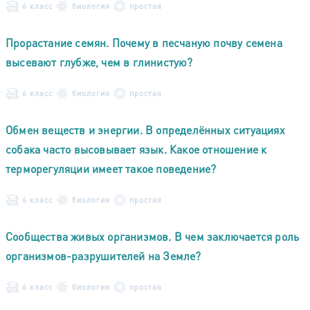
6 класс
биология
простая
Прорастание семян. Почему в песчаную почву семена
высевают глубже, чем в глинистую?
6 класс
биология
простая
Обмен веществ и энергии. В определённых ситуациях
собака часто высовывает язык. Какое отношение к
терморегуляции имеет такое поведение?
6 класс
биология
простая
Сообщества живых организмов. В чем заключается роль
организмов-разрушителей на Земле?
6 класс
биология
простая