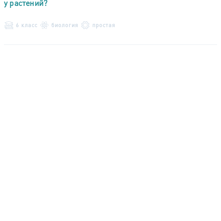
у растений?
6 класс
биология
простая