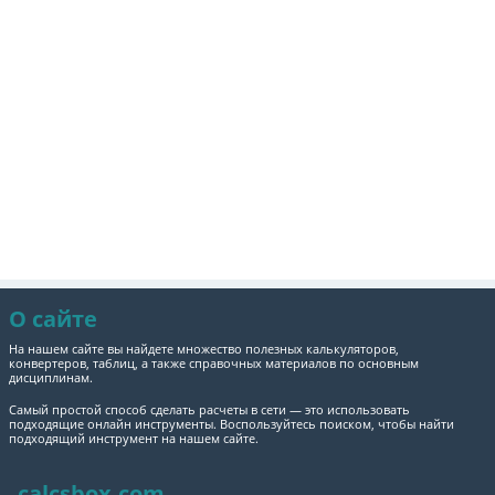
О сайте
На нашем сайте вы найдете множество полезных калькуляторов,
конвертеров, таблиц, а также справочных материалов по основным
дисциплинам.
Самый простой способ сделать расчеты в сети — это использовать
подходящие онлайн инструменты. Воспользуйтесь поиском, чтобы найти
подходящий инструмент на нашем сайте.
calcsbox.com