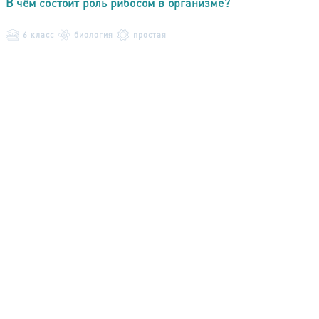
В чём состоит роль рибосом в организме?
6 класс
биология
простая