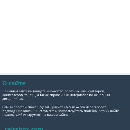
О сайте
На нашем сайте вы найдете множество полезных калькуляторов,
конвертеров, таблиц, а также справочных материалов по основным
дисциплинам.
Самый простой способ сделать расчеты в сети — это использовать
подходящие онлайн инструменты. Воспользуйтесь поиском, чтобы найти
подходящий инструмент на нашем сайте.
calcsbox.com