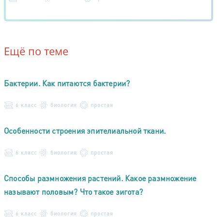
Ещё по теме
Бактерии. Как питаются бактерии?
6 класс
биология
простая
Особенности строения эпителиальной ткани.
6 класс
биология
простая
Способы размножения растений. Какое размножение
называют половым? Что такое зигота?
6 класс
биология
простая