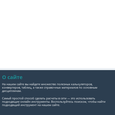
О сайте
На нашем сайте вы найдете множество полезных калькуляторов,
конвертеров, таблиц, а также справочных материалов по основным
дисциплинам.
Самый простой способ сделать расчеты в сети — это использовать
подходящие онлайн инструменты. Воспользуйтесь поиском, чтобы найти
подходящий инструмент на нашем сайте.