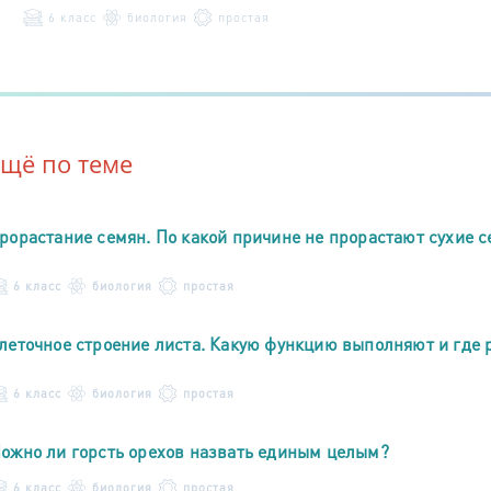
6 класс
биология
простая
Ещё по теме
рорастание семян. По какой причине не прорастают сухие 
6 класс
биология
простая
леточное строение листа. Какую функцию выполняют и где 
6 класс
биология
простая
ожно ли горсть орехов назвать единым целым?
6 класс
биология
простая