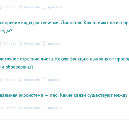
6 класс
биология
простая
спарение воды растениями. Листопад. Как влияют на испа
реды?
6 класс
биология
простая
леточное строение листа. Какую функцию выполняют прово
ни образованы?
6 класс
биология
простая
аземная экосистема — лес. Какие связи существуют между 
6 класс
биология
простая