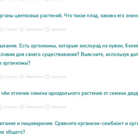
рганы цветковых растений. Что такое плод, каково его знач
6 класс
биология
простая
ыхание. Есть организмы, которым кислород не нужен, более 
словия для своего существования? Выясните, используя до
а организмы?
6 класс
биология
простая
 чём отличие семени однодольного растения от семени дву
6 класс
биология
простая
итание и пищеварение. Сравните организм-симбионт и орга
их общего?