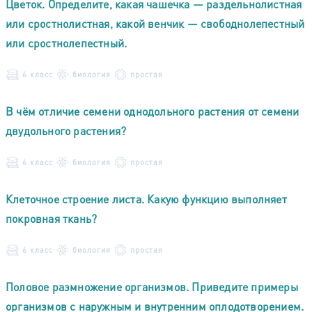
Цветок. Определите, какая чашечка — раздельнолистная
или сростнолистная, какой венчик — свободнолепестный
или сростнолепестный.
6 класс
биология
простая
В чём отличие семени однодольного растения от семени
двудольного растения?
6 класс
биология
простая
Клеточное строение листа. Какую функцию выполняет
покровная ткань?
6 класс
биология
простая
Половое размножение организмов. Приведите примеры
организмов с наружным и внутренним оплодотворением.