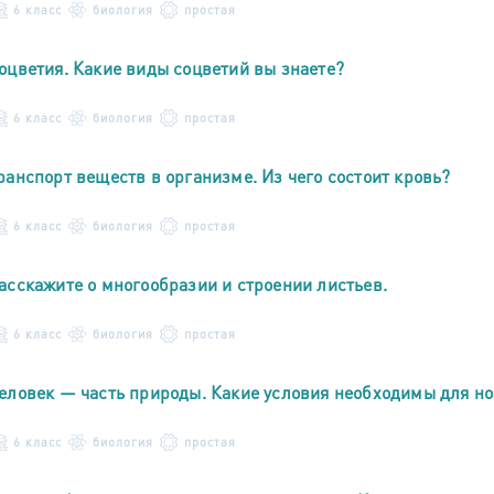
6 класс
биология
простая
оцветия. Какие виды соцветий вы знаете?
6 класс
биология
простая
ранспорт веществ в организме. Из чего состоит кровь?
6 класс
биология
простая
асскажите о многообразии и строении листьев.
6 класс
биология
простая
еловек — часть природы. Какие условия необходимы для н
6 класс
биология
простая