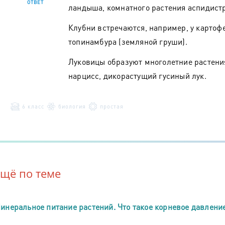
ОТВЕТ
ландыша, комнатного растения аспидист
Клубни встречаются, например, у картофе
топинамбура (земляной груши).
Луковицы образуют многолетние растения
нарцисс, дикорастущий гусиный лук.
6 класс
биология
простая
Ещё по теме
инеральное питание растений. Что такое корневое давлени