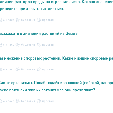
лияние факторов среды на строение листа. Каково значени
риведите примеры таких листьев.
6 класс
биология
простая
асскажите о значении растений на Земле.
6 класс
биология
простая
азмножение споровых растений. Какие низшие споровые ра
6 класс
биология
простая
ивые организмы. Понаблюдайте за кошкой (собакой, канаре
акие признаки живых организмов они проявляют?
6 класс
биология
простая