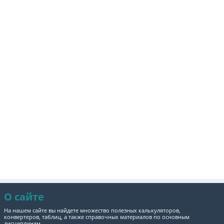
О сайте
На нашем сайте вы найдете множество полезных калькуляторов,
конвертеров, таблиц, а также справочных материалов по основным
дисциплинам.