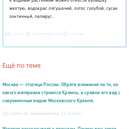
желтую, водокрас лягушачий, лотос голубой, сусак
зонтичный, папирус.
2 класс
окружающий мир
простая
Ещё по теме
Москва — столица России. Обрати внимание на то, из
какого материала строился Кремль, и сравни его вид с
современным видом Московского Кремля.
2 класс
окружающий мир
простая
История рассказывает о прошлом. Почему ваш город