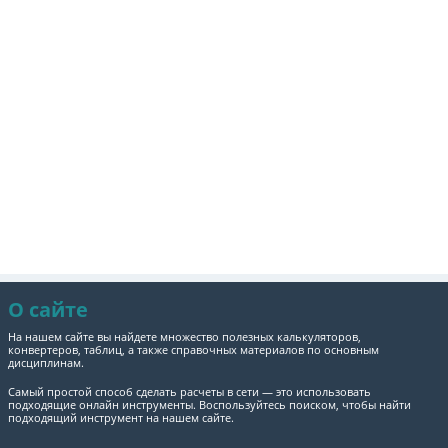
О сайте
На нашем сайте вы найдете множество полезных калькуляторов,
конвертеров, таблиц, а также справочных материалов по основным
дисциплинам.
Самый простой способ сделать расчеты в сети — это использовать
подходящие онлайн инструменты. Воспользуйтесь поиском, чтобы найти
подходящий инструмент на нашем сайте.