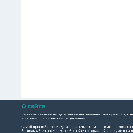
О сайте
На нашем сайте вы найдете множество полезных калькуляторов, кон
материалов по основным дисциплинам.
Самый простой способ сделать расчеты в сети — это использовать 
Воспользуйтесь поиском, чтобы найти подходящий инструмент на н