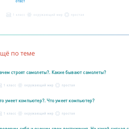
ОТВЕТ
1 класс
окружающий мир
простая
Ещё по теме
ачем строят самолеты?. Какие бывают самолеты?
1 класс
окружающий мир
простая
то умеет компьютер?. Что умеет компьютер?
1 класс
окружающий мир
простая
роверим себя и оценим свои достижения. На какой сигнал 