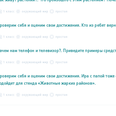
1 класс
окружающий мир
простая
роверим себя и оценим свои достижения. Кто из ребят верн
1 класс
окружающий мир
простая
ачем нам телефон и телевизор?. Приведите примеры средс
1 класс
окружающий мир
простая
роверим себя и оценим свои достижения. Ира с папой тоже 
одойдет для стенда «Животные жарких районов».
1 класс
окружающий мир
простая