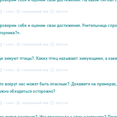
1 класс
окружающий мир
простая
роверим себя и оценим свои достижения. Учительница спро
торника?».
1 класс
окружающий мир
простая
де зимуют птицы?. Каких птиц называют зимующими, а как
1 класс
окружающий мир
простая
то вокруг нас может быть опасным?. Докажите на примера
ужно обходиться осторожно?
1 класс
окружающий мир
простая
ак живут растения?. Что произошло с этим растением? Поч